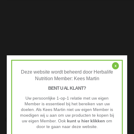
x
Deze website wordt beheerd door Herbalife
Nutrition Member: Kees Martin
BENT U AL KLANT?
Uw persoonlijke 1-op-1 relatie met uw eigen
Member is essentieel bij het bereiken van uw
doelen. Als Kees Martin niet uw eigen Member is
moedigen wij u aan om uw producten te kopen bij
Snelle Levering
uw eigen Member. Ook
kunt u hier klikken
om
Op werkdagen voor 10:00 besteld vaak volgende werkdag al
door te gaan naar deze website.
geleverd.