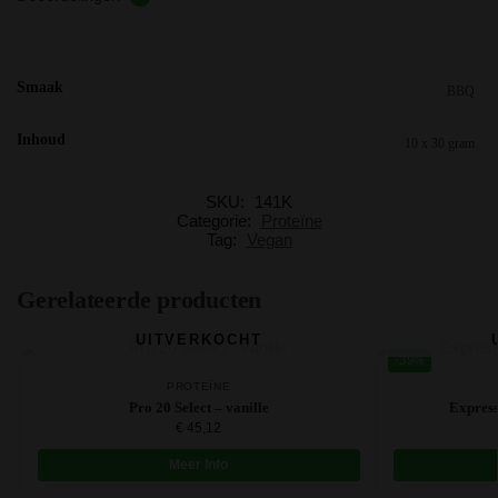
Smaak
BBQ
Inhoud
10 x 30 gram
SKU:
141K
Categorie:
Proteïne
Tag:
Vegan
Gerelateerde producten
UITVERKOCHT
-39%
PROTEÏNE
Pro 20 Select – vanille
Express
€
45,12
Meer Info