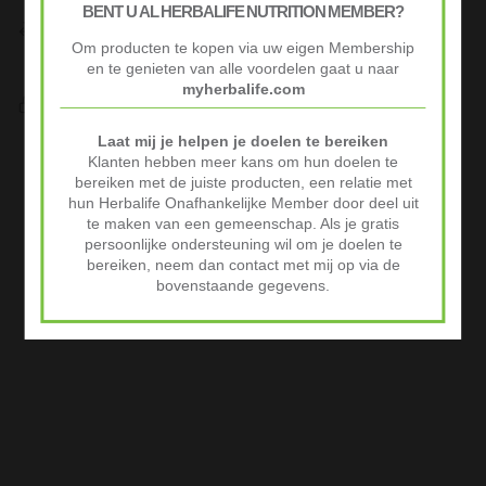
BENT U AL HERBALIFE NUTRITION MEMBER?
Niet goed? Geld terug!
Niet tevreden? Stuur je product binnen 30 dagen terug voor
Om producten te kopen via uw eigen Membership
volledige terugbetaling.
en te genieten van alle voordelen gaat u naar
myherbalife.com
Veilig Afrekenen
iDeal of Klarna Pay Later via Mollie.com
Laat mij je helpen je doelen te bereiken
Advertenties
Klanten hebben meer kans om hun doelen te
bereiken met de juiste producten, een relatie met
hun Herbalife Onafhankelijke Member door deel uit
te maken van een gemeenschap. Als je gratis
persoonlijke ondersteuning wil om je doelen te
bereiken, neem dan contact met mij op via de
bovenstaande gegevens.