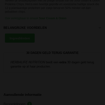
Verwen je smaakpapillen met de pittige smaak van de Sour cream & Onion
Proteïne Chips. Het is een heerlijk gepofte en voedzame hartige snack die
12 g plantaardige proteïnen per zakje bevat en 50% minder vet dan
gebakken chips.
Ook verkrijgbaar in smaak
Sour Cream & Onion
BELANGRIJKE VOORDELEN
Ingrediënten
30 DAGEN GELD TERUG GARANTIE
HERBALIFE NUTRITION
biedt een
extra
30 dagen geld terug
garantie op al haar producten.
Aanvullende informatie
Beoordelingen
0