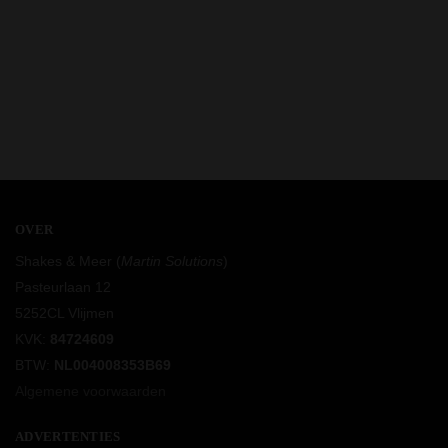
OVER
Shakes & Meer (
Martin Solutions
)
Pasteurlaan 12
5252CL Vlijmen
KVK:
84724609
BTW:
NL004008353B69
Algemene voorwaarden
ADVERTENTIES