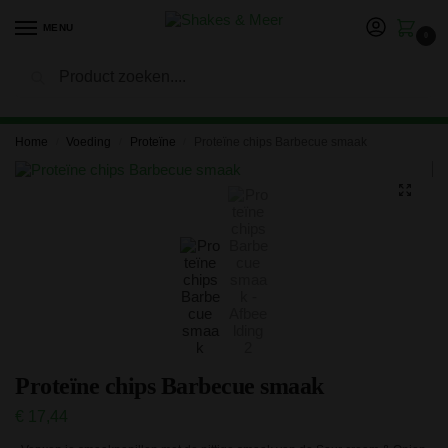
MENU
0
Zoeken
LET OP: in verband met onze vakantie kan het langer duren
voor je bestelling is verwerkt en verzonden. Bedankt voor je
geduld!
Home
Voeding
Proteïne
Proteïne chips Barbecue smaak
/
/
/
Proteïne chips Barbecue smaak
€
17,44