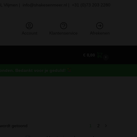
L Vlijmen |
info@shakesenmeer.nl |
+31 (0)73 203 2280
eken
Account
Klantenservice
Afrekenen
€
0,00
0
rzonden. Bedankt voor je geduld!
 wordt getoond
1
2