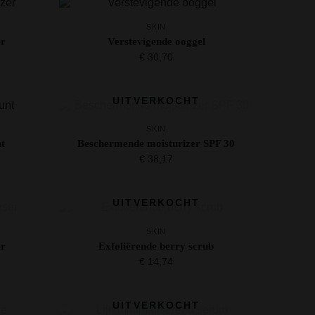
SKIN
er
Verstevigende ooggel
€
30,70
UITVERKOCHT
SKIN
t
Beschermende moisturizer SPF 30
€
38,17
UITVERKOCHT
SKIN
er
Exfoliërende berry scrub
€
14,74
UITVERKOCHT