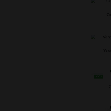
Co
Verz
-27%
7