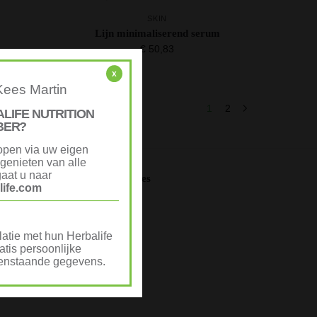
SKIN
Lijn minimaliserend serum
€
50,83
x
Kees Martin
 wordt getoond
1
2
ALIFE NUTRITION
BER?
open via uw eigen
genieten van alle
aat u naar
Advertenties
ife.com
via
atie met hun Herbalife
tis persoonlijke
ovenstaande gegevens.