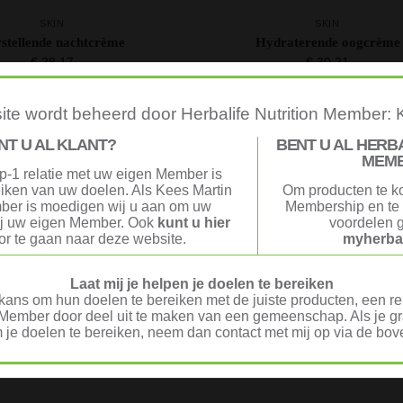
SKIN
SKIN
stellende nachtcrème
Hydraterende oogcrème
€
38,17
€
30,21
te wordt beheerd door Herbalife Nutrition Member: 
Resultaat 1–12 van de 13 resultaten
NT U AL KLANT?
BENT U AL HERB
MEM
p-1 relatie met uw eigen Member is
reiken van uw doelen. Als Kees Martin
Om producten te k
ber is moedigen wij u aan om uw
Membership en te 
ij uw eigen Member. Ook
kunt u hier
voordelen g
t goed? Geld terug!
Veilig Afrekenen
r te gaan naar deze website.
myherbal
t tevreden? Stuur je product
iDeal of Klarna Pay Later 
nnen 30 dagen terug voor
Mollie.com
ledige terugbetaling.
Laat mij je helpen je doelen te bereiken
ans om hun doelen te bereiken met de juiste producten, een rel
Member door deel uit te maken van een gemeenschap. Als je gra
 je doelen te bereiken, neem dan contact met mij op via de b