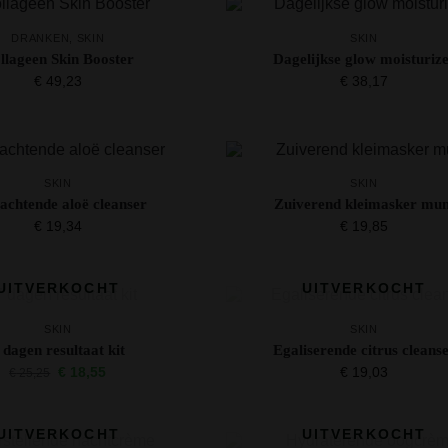
DRANKEN
,
SKIN
SKIN
llageen Skin Booster
Dagelijkse glow moisturiz
€
49,23
€
38,17
SKIN
SKIN
achtende aloë cleanser
Zuiverend kleimasker mun
€
19,34
€
19,85
UITVERKOCHT
UITVERKOCHT
SKIN
SKIN
 dagen resultaat kit
Egaliserende citrus cleans
€
18,55
€
19,03
€
25,25
UITVERKOCHT
UITVERKOCHT