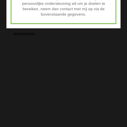
persoonlijke ondersteuning wil om je doelen te
Niet tevreden? Stuur je product binnen 30 dagen terug voor
bereiken, neem dan contact met mij op via de
volledige terugbetaling.
bovenstaande gegevens.
Veilig Afrekenen
iDeal of Klarna Pay Later via Mollie.com
Advertenties