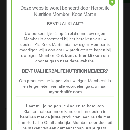
x
Deze website wordt beheerd door Herbalife
Nutrition Member: Kees Martin
BENT U AL KLANT?
Uw persoonlijke 1-op-1 relatie met uw eigen
Member is essentieel bij het bereiken van uw
doelen. Als Kees Martin niet uw eigen Member is
moedigen wij u aan om uw producten te kopen bij
uw eigen Member. Ook
kunt u hier klikken
om
door te gaan naar deze website.
BENT U AL HERBALIFE NUTRITION MEMBER?
Om producten te kopen via uw eigen Membership
en te genieten van alle voordelen gaat u naar
myherbalife.com
Laat mij je helpen je doelen te bereiken
Snelle Levering
Klanten hebben meer kans om hun doelen te
Op werkdagen voor 10:00 besteld vaak volgende werkdag al
bereiken met de juiste producten, een relatie met
geleverd.
hun Herbalife Onafhankelijke Member door deel uit
te maken van een gemeenschap. Als je gratis
Niet goed? Geld terug!