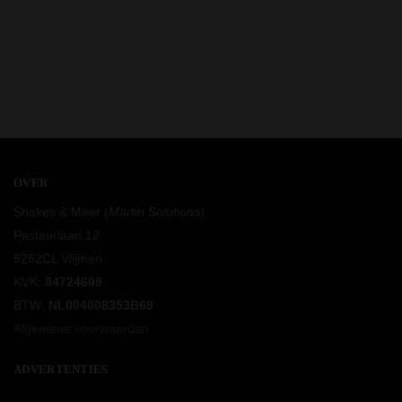
OVER
Shakes & Meer (
Martin Solutions
)
Pasteurlaan 12
5252CL Vlijmen
KVK:
84724609
BTW:
NL004008353B69
Algemene voorwaarden
ADVERTENTIES