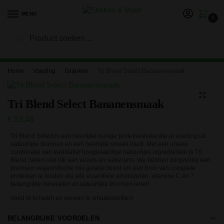
MENU
0
Zoeken
LET OP: in verband met onze vakantie kan het langer duren
voor je bestelling is verwerkt en verzonden. Bedankt voor je
geduld!
Home
Voeding
Dranken
Tri Blend Select Bananensmaak
/
/
/
Tri Blend Select Bananensmaak
€
53,48
Tri Blend Select is een heerlijke romige proteïneshake die je voeding uit
natuurlijke bronnen en een heerlijke smaak biedt. Met een unieke
combinatie van kwalitatief hoogwaardige natuurlijke ingrediënten is Tri
Blend Select ook rijk aan vezels en suikerarm. We hebben zorgvuldig een
premium veganistische mix geselecteerd om een bron van complete
proteïnen te bieden die alle essentiële aminozuren, vitamine C en 7
belangrijke mineralen uit natuurlijke bronnen levert.
Voed je lichaam en verwen je smaakpapillen!
BELANGRIJKE VOORDELEN