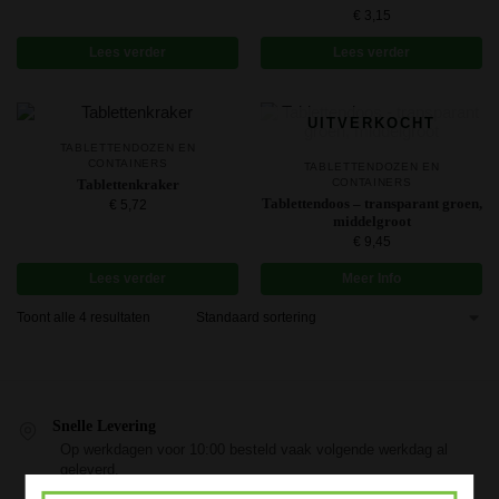
€
3,15
Lees verder
Lees verder
UITVERKOCHT
TABLETTENDOZEN EN
CONTAINERS
TABLETTENDOZEN EN
Tablettenkraker
CONTAINERS
Tablettendoos – transparant groen,
€
5,72
middelgroot
€
9,45
Lees verder
Meer Info
Toont alle 4 resultaten
Snelle Levering
Op werkdagen voor 10:00 besteld vaak volgende werkdag al
geleverd.