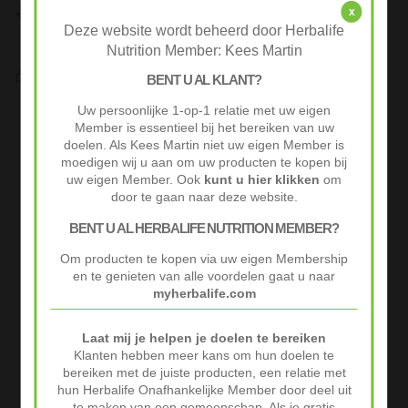
Niet goed? Geld terug!
x
Niet tevreden? Stuur je product binnen 30 dagen terug voor
Deze website wordt beheerd door Herbalife
volledige terugbetaling.
Nutrition Member: Kees Martin
Veilig Afrekenen
BENT U AL KLANT?
iDeal of Klarna Pay Later via Mollie.com
Uw persoonlijke 1-op-1 relatie met uw eigen
Advertenties
Member is essentieel bij het bereiken van uw
doelen. Als Kees Martin niet uw eigen Member is
moedigen wij u aan om uw producten te kopen bij
uw eigen Member. Ook
kunt u hier klikken
om
door te gaan naar deze website.
BENT U AL HERBALIFE NUTRITION MEMBER?
Om producten te kopen via uw eigen Membership
en te genieten van alle voordelen gaat u naar
myherbalife.com
Laat mij je helpen je doelen te bereiken
Klanten hebben meer kans om hun doelen te
bereiken met de juiste producten, een relatie met
hun Herbalife Onafhankelijke Member door deel uit
te maken van een gemeenschap. Als je gratis