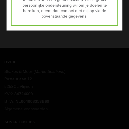
persoonlijke ondersteuning wil om je doelen te
bereiken, neem dan contact met mij op via de
bovenstaande gegevens.
OVER
Shakes & Meer (
Martin Solutions
)
Pasteurlaan 12
5252CL Vlijmen
KVK:
84724609
BTW:
NL004008353B69
Algemene voorwaarden
ADVERTENTIES