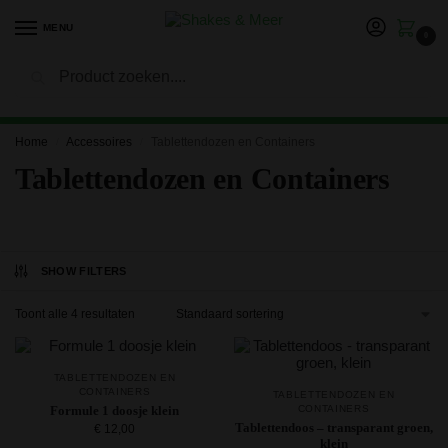
MENU
0
Zoeken
LET OP: in verband met onze vakantie kan het langer duren
voor je bestelling is verwerkt en verzonden. Bedankt voor je
geduld!
Home
Accessoires
Tablettendozen en Containers
/
/
Tablettendozen en Containers
SHOW FILTERS
Toont alle 4 resultaten
TABLETTENDOZEN EN
CONTAINERS
TABLETTENDOZEN EN
Formule 1 doosje klein
CONTAINERS
Tablettendoos – transparant groen,
€
12,00
klein