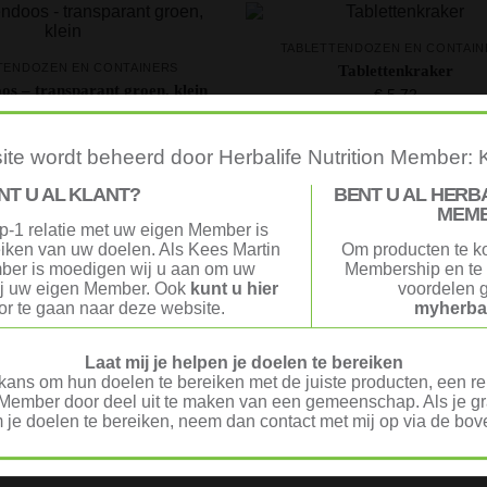
TABLETTENDOZEN EN CONTAIN
TENDOZEN EN CONTAINERS
Tablettenkraker
os – transparant groen, klein
€
5,72
€
3,15
te wordt beheerd door Herbalife Nutrition Member: 
NT U AL KLANT?
BENT U AL HERB
Resultaat 1–12 van de 34 resultaten
MEM
p-1 relatie met uw eigen Member is
reiken van uw doelen. Als Kees Martin
Om producten te k
ber is moedigen wij u aan om uw
Membership en te 
ij uw eigen Member. Ook
kunt u hier
voordelen g
r te gaan naar deze website.
myherbal
t goed? Geld terug!
Veilig Afrekenen
t tevreden? Stuur je product
iDeal of Klarna Pay Later 
nnen 30 dagen terug voor
Mollie.com
Laat mij je helpen je doelen te bereiken
ledige terugbetaling.
ans om hun doelen te bereiken met de juiste producten, een rel
Member door deel uit te maken van een gemeenschap. Als je gra
 je doelen te bereiken, neem dan contact met mij op via de b