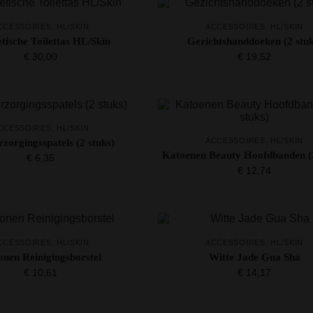
CCESSOIRES
,
HL/SKIN
ACCESSOIRES
,
HL/SKIN
ische Toilettas HL/Skin
Gezichtshanddoeken (2 stuk
€
30,00
€
19,52
CCESSOIRES
,
HL/SKIN
ACCESSOIRES
,
HL/SKIN
zorgingsspatels (2 stuks)
Katoenen Beauty Hoofdbanden (2
€
6,35
€
12,74
CCESSOIRES
,
HL/SKIN
ACCESSOIRES
,
HL/SKIN
conen Reinigingsborstel
Witte Jade Gua Sha
€
10,61
€
14,17