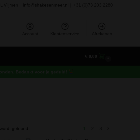
L Vlijmen |
info@shakesenmeer.nl |
+31 (0)73 203 2280
eken
Account
Klantenservice
Afrekenen
€
0,00
0
rzonden. Bedankt voor je geduld!
 wordt getoond
1
2
3