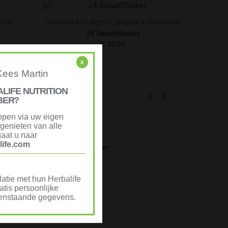
ERS
HERBALIFE24
,
METEN, SHAKEN & SERVEREN
24 SmartShaker
€
15,02
x
Kees Martin
ALIFE NUTRITION
 wordt getoond
1
2
3
BER?
open via uw eigen
genieten van alle
aat u naar
ife.com
Advertenties
via
atie met hun Herbalife
tis persoonlijke
ovenstaande gegevens.