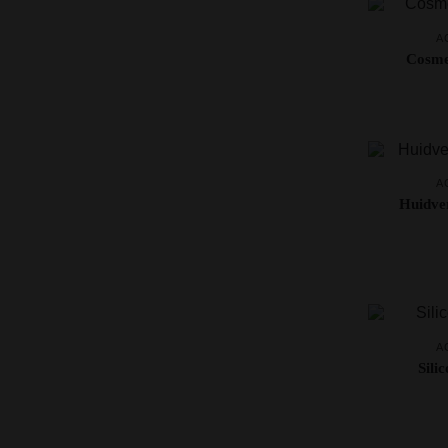
A
Cosmet
A
Huidver
A
Sili