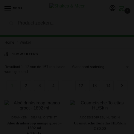
MENU
0
Zoeken
LET OP: in verband met onze vakantie kan het langer duren
voor je bestelling is verwerkt en verzonden. Bedankt voor je
geduld!
Home
Winkel
/
SHOW FILTERS
Resultaat 1–12 van de 157 resultaten
wordt getoond
1
2
3
4
…
12
13
14
DRANKEN
,
IDEAAL ONTBIJT
ACCESSOIRES
,
HL/SKIN
Aloë drinksiroop mango groot –
Cosmetische Toilettas HL/Skin
1892 ml
€
30,00
€
116,17