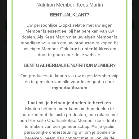
Nutrition Member: Kees Martin
Huidverzorgingsspatels (2 stuks)
Katoenen Beauty Hoofdbanden (2
stuks)
€
6,35
BENT U AL KLANT?
€
12,74
Uw persoonlijke 1-op-1 relatie met uw eigen
Lees verder
Lees verder
Member is essentieel bij het bereiken van uw
Resultaat 1–12 van de 157 resultaten
doelen. Als Kees Martin niet uw eigen Member is
wordt getoond
moedigen wij u aan om uw producten te kopen bij
uw eigen Member. Ook
kunt u hier klikken
om
door te gaan naar deze website.
1
2
3
4
…
12
13
14
BENT U AL HERBALIFE NUTRITION MEMBER?
Om producten te kopen via uw eigen Membership
en te genieten van alle voordelen gaat u naar
myherbalife.com
Snelle Levering
Op werkdagen voor 10:00 besteld vaak volgende werkdag al
Laat mij je helpen je doelen te bereiken
geleverd.
Klanten hebben meer kans om hun doelen te
bereiken met de juiste producten, een relatie met
Niet goed? Geld terug!
hun Herbalife Onafhankelijke Member door deel uit
Niet tevreden? Stuur je product binnen 30 dagen terug voor
te maken van een gemeenschap. Als je gratis
volledige terugbetaling.
persoonlijke ondersteuning wil om je doelen te
bereiken, neem dan contact met mij op via de
Veilig Afrekenen