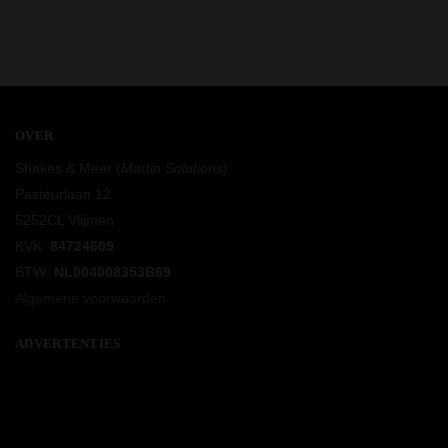
OVER
Shakes & Meer (
Martin Solutions
)
Pasteurlaan 12
5252CL Vlijmen
KVK:
84724609
BTW:
NL004008353B69
Algemene voorwaarden
ADVERTENTIES