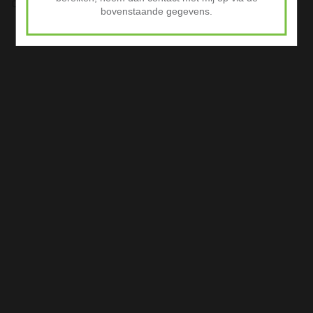
bovenstaande gegevens.
iDeal of Klarna Pay Later via Mollie.com
Advertenties