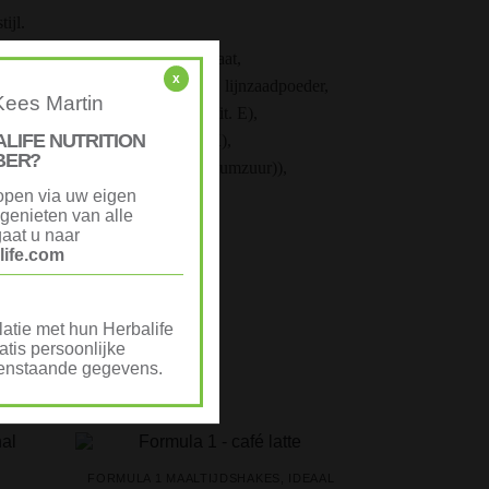
ijl.
, magnesiumoxide, ijzer(II) fumaraat,
x
tor (soja lecithine), biologisch1 lijnzaadpoeder,
Kees Martin
C), DL-alfatocoferylacetaat (Vit. E),
ALIFE NUTRITION
rol (Vit. D), fyllochinon (Vit. K),
BER?
, pteroylmonoglutaminezuur (Foliumzuur)),
liciumdioxide).
open via uw eigen
genieten van alle
aat u naar
ife.com
ervanger
,
ontbijt
,
proteïne
atie met hun Herbalife
tis persoonlijke
ovenstaande gegevens.
FORMULA 1 MAALTIJDSHAKES
,
IDEAAL