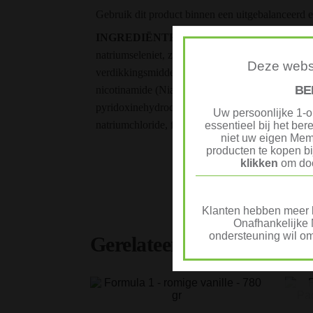
Gebruik dit product binnen een uitgebalanceerd en
INGREDIËNTEN
: soja-eiwit isolaat, fructose
natriumseleniet, zinkoxide, mangaancarbonaat, chr
Deze websi
verdikkingsmiddelen (xanthaangom, guarpitmeel), 
BE
nicotinamide (Niacine), retinylacetaat (Vit. A), c
pyridoxinehydrochloride (Vit. B6), thiaminehydro
Uw persoonlijke 1-o
natriumchloride, fruitpoeders (papaja, granaatappe
essentieel bij het be
niet uw eigen Mem
producten te kopen b
klikken
om doo
SKU:
4464
Categorie
Klanten hebben meer k
Onafhankelijke 
ondersteuning wil om
Gerelateerde producten