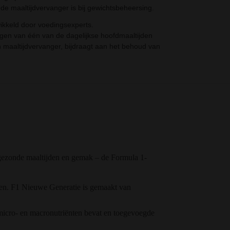
e maaltijdvervanger is bij gewichtsbeheersing.
kkeld door voedingsexperts.
ngen van één van de dagelijkse hoofdmaaltijden
 maaltijdvervanger, bijdraagt aan het behoud van
n gezonde maaltijden en gemak – de Formula 1-
sten. F1 Nieuwe Generatie is gemaakt van
e micro- en macronutriënten bevat en toegevoegde