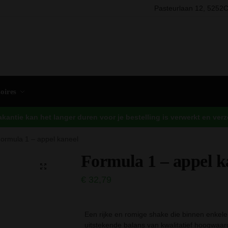
Pasteurlaan 12, 5252C
Zo
oires
antie kan het langer duren voor je bestelling is verwerkt en ve
ormula 1 – appel kaneel
Formula 1 – appel k
€
32,79
Een rijke en romige shake die binnen enkel
uitstekende balans van kwalitatief hoogwaar