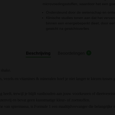
microvoedingsstoffen, waardoor het een goed
Ondersteund door de wetenschap en ontwi
Klinische studies tonen aan dat het verva
binnen een energiebeperkt dieet, door een
gewicht na gewichtsverlies
Beschrijving
Beoordelingen
0
 shake.
, vezels en vitamines & mineralen hoef je niet langer te kiezen tusse
g heeft, terwijl je blijft vasthouden aan jouw voorkeuren of dieetverei
utenvrij en bevat geen kunstmatige kleur- of zoetstoffen.
name van spiermassa, is Formule 1 een maaltijdvervanger die belangrijk