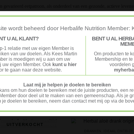
 gevarieerd eetpatroon, als onderdeel van een gezonde, actieve levensst
, inuline, glutenvrije havervezel, sojaolie, mineralen mix (calciumcitraat
oom(III)chloride, kaliumjodide, koper(II)citraat), kaliumfosfaat, emulga
te wordt beheerd door Herbalife Nutrition Member: 
aroma, kleurstof (bèta-caroteen), vitaminen mix (L-ascorbinezuur (Vit. 
NT U AL KLANT?
BENT U AL HERB
alciumD-pantothenaat (Pantotheenzuur), D-biotine (Biotine), cholecalcife
MEM
chloride (Vit. B1), cyanocobalamine (Vit. B12), riboflavine (Vit. B2)
p-1 relatie met uw eigen Member is
l, bosbes), peterseliepoeder, zoetstof (sucralose), antiklontermiddel (si
reiken van uw doelen. Als Kees Martin
Om producten te k
ber is moedigen wij u aan om uw
Membership en te 
ij uw eigen Member. Ook
kunt u hier
voordelen g
r te gaan naar deze website.
myherbal
ën:
Formula 1 Maaltijdshakes
,
Ideaal Ontbijt
Tags:
maaltijdv
Laat mij je helpen je doelen te bereiken
ans om hun doelen te bereiken met de juiste producten, een rel
Member door deel uit te maken van een gemeenschap. Als je gra
 je doelen te bereiken, neem dan contact met mij op via de b
UITVERKOCHT
DRANKEN
,
IDEAAL ONTBIJT