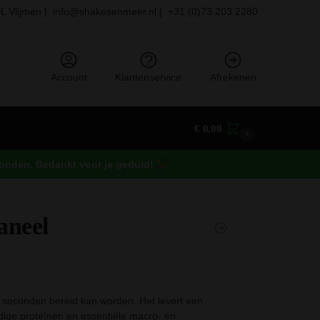
L Vlijmen |
info@shakesenmeer.nl |
+31 (0)73 203 2280
eken
Account
Klantenservice
Afrekenen
€
0,00
0
rzonden. Bedankt voor je geduld!
aneel
e seconden bereid kan worden. Het levert een
dige proteïnen en essentiële macro- en