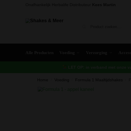
Onafhankelijk Herbalife Distributeur
Kees Martin
Alle Producten
Voeding
Verzorging
Access
LET OP: in verband met onze vak
Home
Voeding
Formula 1 Maaltijdshakes
F
/
/
/