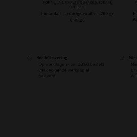
FORMULA 1 MAALTIJDSHAKES
,
IDEAAL
ONTBIJT
Formula 1 – romige vanille – 780 gr
F
P
€
45,26
Snelle Levering
Nie
Op werkdagen voor 10:00 besteld
Nie
vaak volgende werkdag al
bi
geleverd.
vol