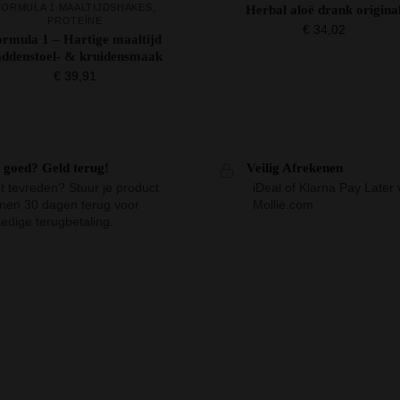
FORMULA 1 MAALTIJDSHAKES
,
Herbal aloë drank origina
PROTEÏNE
€
34,02
ormula 1 – Hartige maaltijd
addenstoel- & kruidensmaak
€
39,91
t goed? Geld terug!
Veilig Afrekenen
t tevreden? Stuur je product
iDeal of Klarna Pay Later 
nnen 30 dagen terug voor
Mollie.com
ledige terugbetaling.