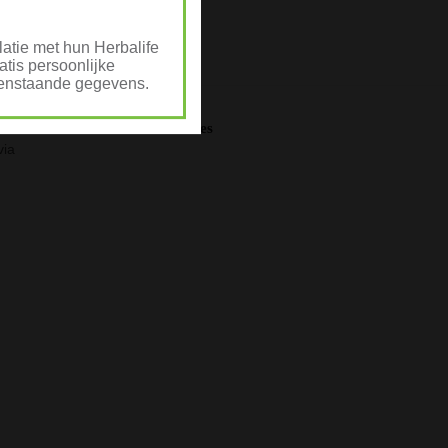
atie met hun Herbalife
tis persoonlijke
ovenstaande gegevens.
Advertenties
via