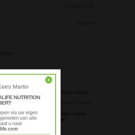
Lychee, Perzik
550 gram
Edition
x
Kees Martin
ALIFE NUTRITION
BER?
FORMULA 1 MAALTIJDSHAKES
,
IDEAAL
ONTBIJT
open via uw eigen
Formula 1 – cookie crunch
genieten van alle
€
35,68
aat u naar
ife.com