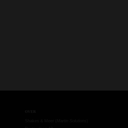
OVER
Shakes & Meer (
Martin Solutions
)