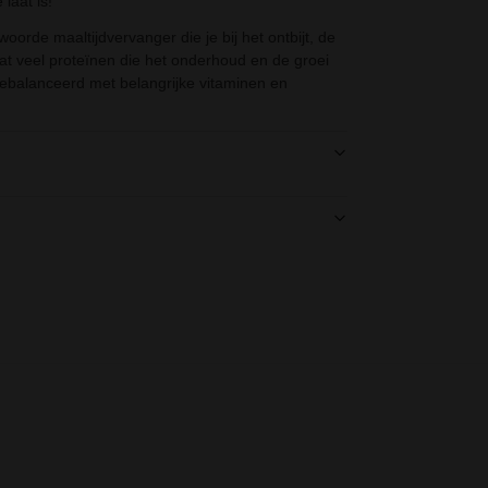
laat is!
orde maaltijdvervanger die je bij het ontbijt, de
t veel proteïnen die het onderhoud en de groei
gebalanceerd met belangrijke vitaminen en