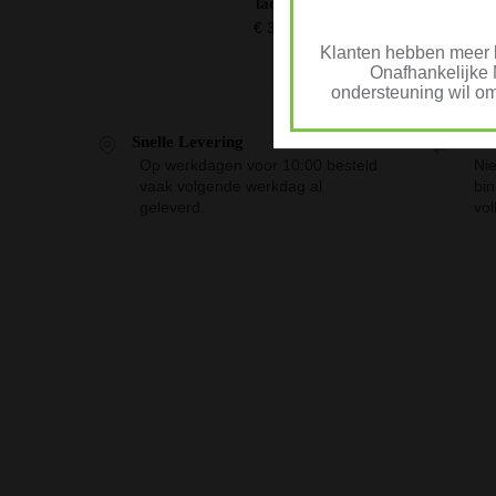
lactose
€
35,68
Klanten hebben meer k
Onafhankelijke 
ondersteuning wil om
Snelle Levering
Nie
Op werkdagen voor 10:00 besteld
Nie
vaak volgende werkdag al
bi
geleverd.
vol