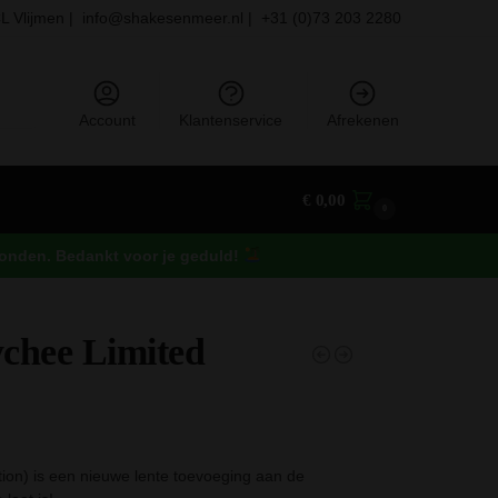
L Vlijmen |
info@shakesenmeer.nl |
+31 (0)73 203 2280
eken
Account
Klantenservice
Afrekenen
€
0,00
0
rzonden. Bedankt voor je geduld!
ychee Limited
ion) is een nieuwe lente toevoeging aan de