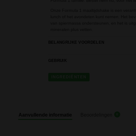
Formula 1 familie. Bestel hem nu, voor het te 
Onze Formula 1 maaltijdshake is een verantwo
lunch of het avondeten kunt nemen. Het beva
van spiermassa ondersteunen, en het is uit
mineralen plus vetten.
BELANGRIJKE VOORDELEN
GEBRUIK
INGREDIËNTEN
Aanvullende informatie
Beoordelingen
0