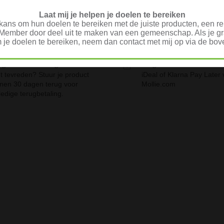
Laat mij je helpen je doelen te bereiken
ans om hun doelen te bereiken met de juiste producten, een rel
Member door deel uit te maken van een gemeenschap. Als je gra
 je doelen te bereiken, neem dan contact met mij op via de b
t goed? Geld terug!
Veilig Afrekenen
t tevreden? Stuur je product
iDeal of Klarna Pay Later 
nnen 30 dagen terug voor
Mollie.com
ledige terugbetaling.