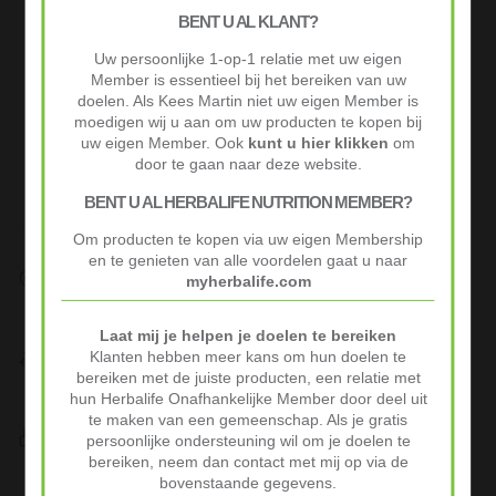
BENT U AL KLANT?
Uw persoonlijke 1-op-1 relatie met uw eigen
Member is essentieel bij het bereiken van uw
doelen. Als Kees Martin niet uw eigen Member is
moedigen wij u aan om uw producten te kopen bij
uw eigen Member. Ook
kunt u hier klikken
om
door te gaan naar deze website.
BENT U AL HERBALIFE NUTRITION MEMBER?
Om producten te kopen via uw eigen Membership
en te genieten van alle voordelen gaat u naar
Snelle Levering
myherbalife.com
Op werkdagen voor 10:00 besteld vaak volgende werkdag al
geleverd.
Laat mij je helpen je doelen te bereiken
Niet goed? Geld terug!
Klanten hebben meer kans om hun doelen te
Niet tevreden? Stuur je product binnen 30 dagen terug voor
bereiken met de juiste producten, een relatie met
volledige terugbetaling.
hun Herbalife Onafhankelijke Member door deel uit
te maken van een gemeenschap. Als je gratis
Veilig Afrekenen
persoonlijke ondersteuning wil om je doelen te
iDeal of Klarna Pay Later via Mollie.com
bereiken, neem dan contact met mij op via de
bovenstaande gegevens.
Advertenties