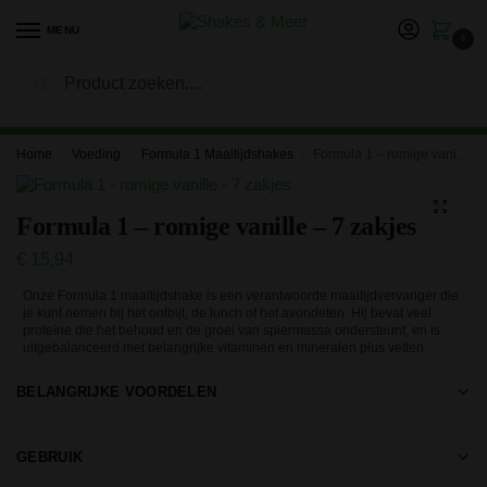
MENU
0
Zoeken
LET OP: in verband met onze vakantie kan het langer duren
voor je bestelling is verwerkt en verzonden. Bedankt voor je
geduld!
Home
Voeding
Formula 1 Maaltijdshakes
Formula 1 – romige vanille – 7 zakjes
/
/
/
Formula 1 – romige vanille – 7 zakjes
€
15,94
Onze Formula 1 maaltijdshake is een verantwoorde maaltijdvervanger die
je kunt nemen bij het ontbijt, de lunch of het avondeten. Hij bevat veel
proteïne die het behoud en de groei van spiermassa ondersteunt, en is
uitgebalanceerd met belangrijke vitaminen en mineralen plus vetten.
BELANGRIJKE VOORDELEN
GEBRUIK