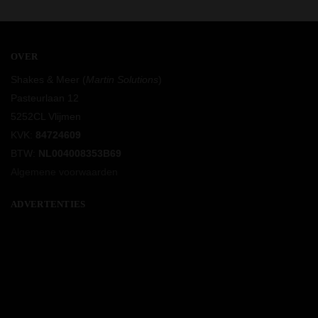
OVER
Shakes & Meer (
Martin Solutions
)
Pasteurlaan 12
5252CL Vlijmen
KVK:
84724609
BTW:
NL004008353B69
Algemene voorwaarden
ADVERTENTIES