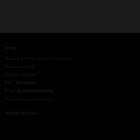
OVER
Shakes & Meer (
Martin Solutions
)
Pasteurlaan 12
5252CL Vlijmen
KVK:
84724609
BTW:
NL004008353B69
Algemene voorwaarden
ADVERTENTIES