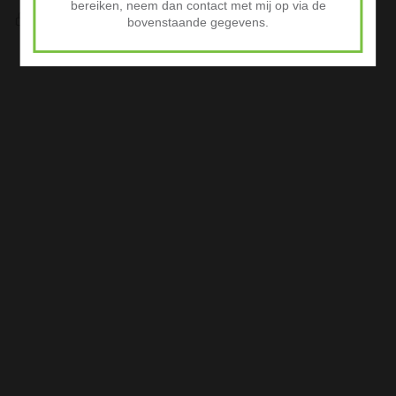
bereiken, neem dan contact met mij op via de
Veilig Afrekenen
bovenstaande gegevens.
iDeal of Klarna Pay Later via Mollie.com
Advertenties