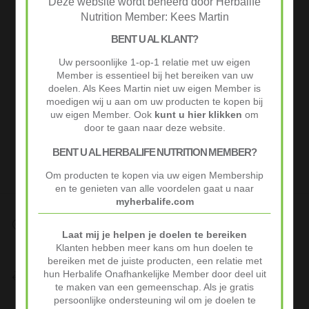
Deze website wordt beheerd door Herbalife
Nutrition Member: Kees Martin
BENT U AL KLANT?
Uw persoonlijke 1-op-1 relatie met uw eigen
Member is essentieel bij het bereiken van uw
doelen. Als Kees Martin niet uw eigen Member is
moedigen wij u aan om uw producten te kopen bij
uw eigen Member. Ook
kunt u hier klikken
om
door te gaan naar deze website.
BENT U AL HERBALIFE NUTRITION MEMBER?
Om producten te kopen via uw eigen Membership
en te genieten van alle voordelen gaat u naar
myherbalife.com
Snelle Levering
Laat mij je helpen je doelen te bereiken
Op werkdagen voor 10:00 besteld vaak volgende werkdag al
Klanten hebben meer kans om hun doelen te
geleverd.
bereiken met de juiste producten, een relatie met
Niet goed? Geld terug!
hun Herbalife Onafhankelijke Member door deel uit
Niet tevreden? Stuur je product binnen 30 dagen terug voor
te maken van een gemeenschap. Als je gratis
volledige terugbetaling.
persoonlijke ondersteuning wil om je doelen te