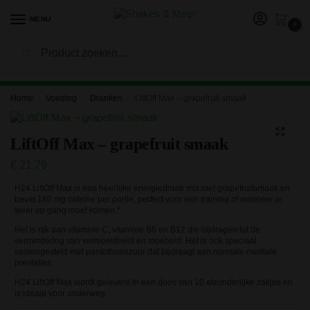
MENU
0
Zoeken
LET OP: in verband met onze vakantie kan het langer duren
voor je bestelling is verwerkt en verzonden. Bedankt voor je
geduld!
Home
Voeding
Dranken
LiftOff Max – grapefruit smaak
/
/
/
LiftOff Max – grapefruit smaak
€
21,79
H24 LiftOff Max is een heerlijke energiedrank mix met grapefruitsmaak en
bevat 180 mg cafeïne per portie, perfect voor een training of wanneer je
weer op gang moet komen.*
Het is rijk aan vitamine C, vitamine B6 en B12 die bijdragen tot de
vermindering van vermoeidheid en moeheid. Het is ook speciaal
samengesteld met pantotheenzuur dat bijdraagt aan normale mentale
prestaties.
H24 LiftOff Max wordt geleverd in een doos van 10 afzonderlijke zakjes en
is ideaal voor onderweg.