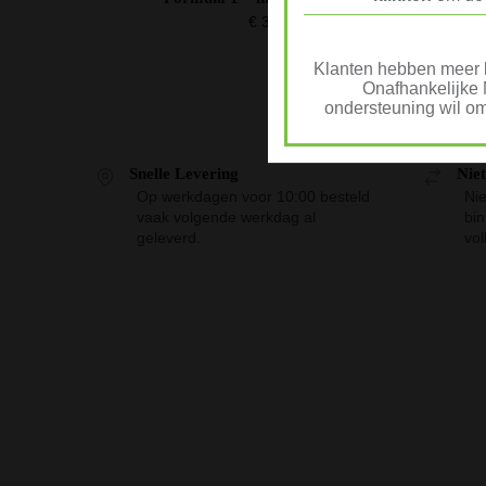
For
€
35,68
Klanten hebben meer k
Onafhankelijke 
ondersteuning wil om
Snelle Levering
Nie
Op werkdagen voor 10:00 besteld
Nie
vaak volgende werkdag al
bi
geleverd.
vol