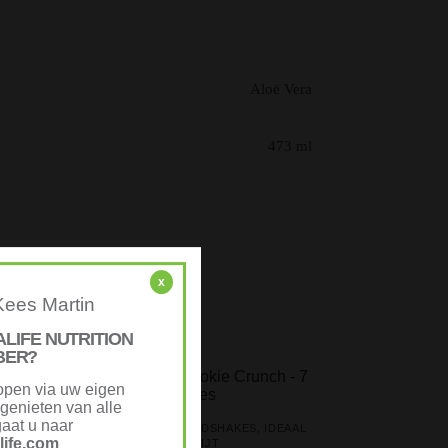
Aloë Vera
473 ml
x
Kees Martin
ALIFE NUTRITION
BER?
open via uw eigen
genieten van alle
aat u naar
FORMULA 1 MAALTIJDSHAKES
,
IDEAAL
ife.com
ONTBIJT