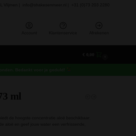
L Vlijmen |
info@shakesenmeer.nl |
+31 (0)73 203 2280
eken
Account
Klantenservice
Afrekenen
€
0,00
0
rzonden. Bedankt voor je geduld!
73 ml
iedt de hoogste concentratie aloë beschikbaar.
e aloë en geef jouw water een verfrissende,