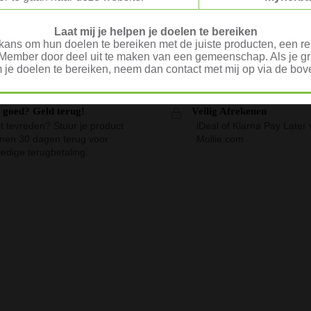
Instant theedrank met
mula 1 – zomerse bosvruchten
kruidenextracten original – 10
€
35,06
€
43,37
Laat mij je helpen je doelen te bereiken
ans om hun doelen te bereiken met de juiste producten, een rel
Member door deel uit te maken van een gemeenschap. Als je gra
 je doelen te bereiken, neem dan contact met mij op via de b
t goed? Geld terug!
Veilig Afrekenen
t tevreden? Stuur je product
iDeal of Klarna Pay Later 
nnen 30 dagen terug voor
Mollie.com
ledige terugbetaling.