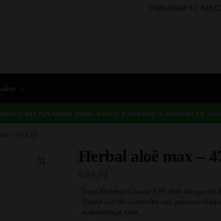
Pasteurlaan 12, 5252C
Zo
oires
antie kan het langer duren voor je bestelling is verwerkt en ve
max – 473 ml
Herbal aloë max – 4
€
34,63
Deze Aloëdrank bevat 97% aloë veragel en b
Geniet van de voordelen van geconcentreerd
evenwichtige twist.