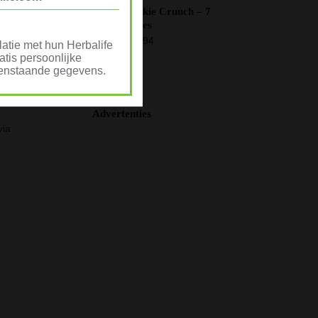
Formula 1 – Cookie Crunch – 7
2 gr.
zakjes
€
15,94
atie met hun Herbalife
tis persoonlijke
ovenstaande gegevens.
Advertenties
via