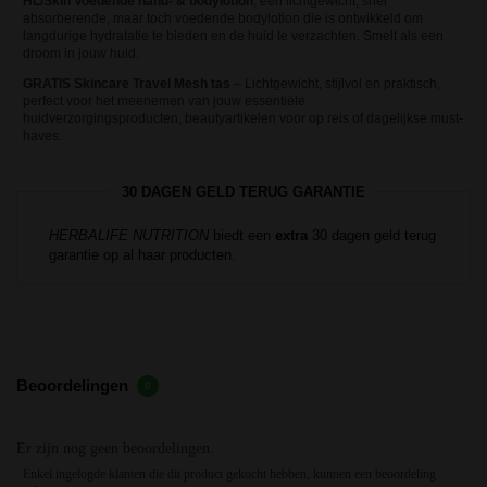
HL/Skin Voedende hand- & bodylotion
, een lichtgewicht, snel
absorberende, maar toch voedende bodylotion die is ontwikkeld om
langdurige hydratatie te bieden en de huid te verzachten. Smelt als een
droom in jouw huid.
GRATIS Skincare Travel Mesh tas
– Lichtgewicht, stijlvol en praktisch,
perfect voor het meenemen van jouw essentiële
huidverzorgingsproducten, beautyartikelen voor op reis of dagelijkse must-
haves.
30 DAGEN GELD TERUG GARANTIE
HERBALIFE NUTRITION
biedt een
extra
30 dagen geld terug
garantie op al haar producten.
Beoordelingen
0
Er zijn nog geen beoordelingen.
Enkel ingelogde klanten die dit product gekocht hebben, kunnen een beoordeling