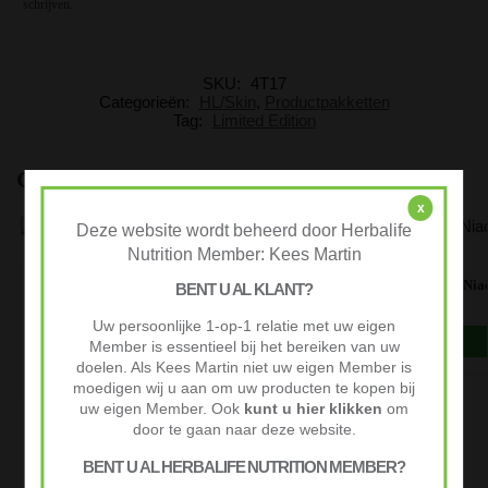
schrijven.
SKU:
4T17
Categorieën:
HL/Skin
,
Productpakketten
Tag:
Limited Edition
Gerelateerde producten
x
Deze website wordt beheerd door Herbalife
Nutrition Member: Kees Martin
DRANKEN
,
PRODUCTPAKKETTEN
Nia
BENT U AL KLANT?
All-in-one-Shake – Formula 1 romige vanille,
Proteïnedrank mix en Multivezel drank
Uw persoonlijke 1-op-1 relatie met uw eigen
€
110,99
Member is essentieel bij het bereiken van uw
doelen. Als Kees Martin niet uw eigen Member is
Lees verder
moedigen wij u aan om uw producten te kopen bij
uw eigen Member. Ook
kunt u hier klikken
om
door te gaan naar deze website.
BENT U AL HERBALIFE NUTRITION MEMBER?