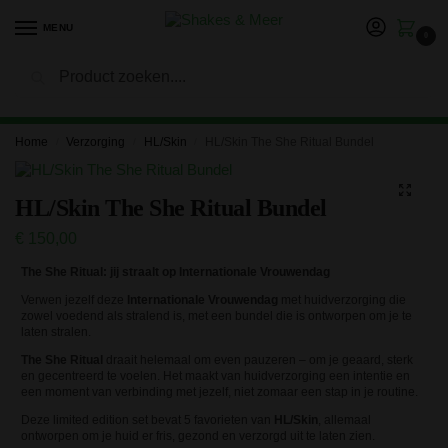
MENU
0
Zoeken
LET OP: in verband met onze vakantie kan het langer duren
voor je bestelling is verwerkt en verzonden. Bedankt voor je
geduld!
Home
Verzorging
HL/Skin
HL/Skin The She Ritual Bundel
/
/
/
HL/Skin The She Ritual Bundel
€
150,00
The She Ritual: jij straalt op Internationale Vrouwendag
Verwen jezelf deze
Internationale Vrouwendag
met huidverzorging die
zowel voedend als stralend is, met een bundel die is ontworpen om je te
laten stralen.
The She Ritual
draait helemaal om even pauzeren – om je geaard, sterk
en gecentreerd te voelen. Het maakt van huidverzorging een intentie en
een moment van verbinding met jezelf, niet zomaar een stap in je routine.
Deze limited edition set bevat 5 favorieten van
HL/Skin
, allemaal
ontworpen om je huid er fris, gezond en verzorgd uit te laten zien.