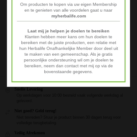
Om producten te kopen via uw eigen Membership
en te genieten van alle voordelen gaat u naar
myherbalife.com
Laat mij je helpen je doelen te bereiken
Klanten hebben meer kans om hun doelen te
bereiken met de juiste producten, een relatie met
hun Herbalife Onafhankelijke Member door deel uit
te maken van een gemeenschap. Als je gratis
persoonlijke ondersteuning wil om je doelen te
bereiken, neem dan contact met mij op via de
bovenstaande gegevens.
Snelle Levering
Op werkdagen voor 10:00 besteld vaak volgende werkdag al
geleverd.
Niet goed? Geld terug!
Niet tevreden? Stuur je product binnen 30 dagen terug voor
volledige terugbetaling.
Veilig Afrekenen