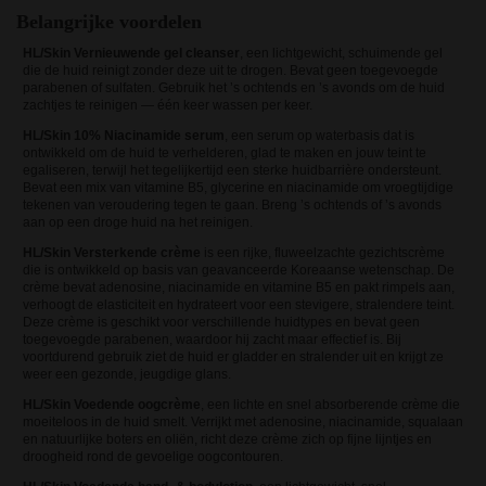
Belangrijke voordelen
HL/Skin Vernieuwende gel cleanser
, een lichtgewicht, schuimende gel
die de huid reinigt zonder deze uit te drogen. Bevat geen toegevoegde
parabenen of sulfaten. Gebruik het ’s ochtends en ’s avonds om de huid
zachtjes te reinigen — één keer wassen per keer.
HL/Skin 10% Niacinamide serum
, een serum op waterbasis dat is
ontwikkeld om de huid te verhelderen, glad te maken en jouw teint te
egaliseren, terwijl het tegelijkertijd een sterke huidbarrière ondersteunt.
Bevat een mix van vitamine B5, glycerine en niacinamide om vroegtijdige
tekenen van veroudering tegen te gaan. Breng ’s ochtends of ’s avonds
aan op een droge huid na het reinigen.
HL/Skin Versterkende crème
is een rijke, fluweelzachte gezichtscrème
die is ontwikkeld op basis van geavanceerde Koreaanse wetenschap. De
crème bevat adenosine, niacinamide en vitamine B5 en pakt rimpels aan,
verhoogt de elasticiteit en hydrateert voor een stevigere, stralendere teint.
Deze crème is geschikt voor verschillende huidtypes en bevat geen
toegevoegde parabenen, waardoor hij zacht maar effectief is. Bij
voortdurend gebruik ziet de huid er gladder en stralender uit en krijgt ze
weer een gezonde, jeugdige glans.
HL/Skin Voedende oogcrème
, een lichte en snel absorberende crème die
moeiteloos in de huid smelt. Verrijkt met adenosine, niacinamide, squalaan
en natuurlijke boters en oliën, richt deze crème zich op fijne lijntjes en
droogheid rond de gevoelige oogcontouren.