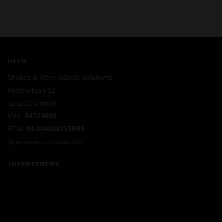
OVER
Shakes & Meer (
Martin Solutions
)
Pasteurlaan 12
5252CL Vlijmen
KVK:
84724609
BTW:
NL004008353B69
Algemene voorwaarden
ADVERTENTIES