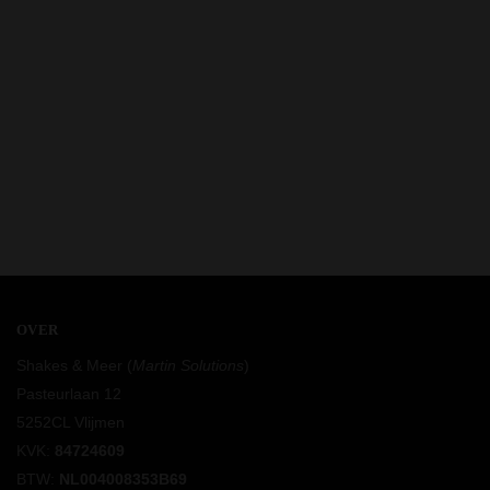
OVER
Shakes & Meer (
Martin Solutions
)
Pasteurlaan 12
5252CL Vlijmen
KVK:
84724609
BTW:
NL004008353B69