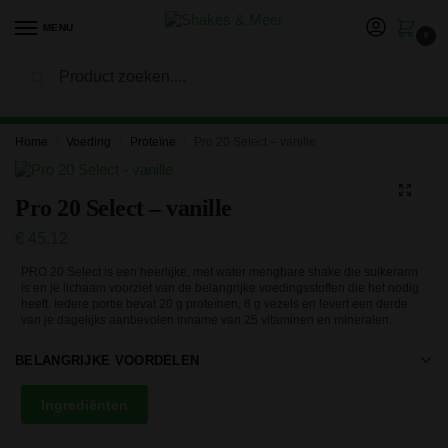
MENU
0
Zoeken
LET OP: in verband met onze vakantie kan het langer duren
voor je bestelling is verwerkt en verzonden. Bedankt voor je
geduld!
Home
Voeding
Proteïne
Pro 20 Select – vanille
/
/
/
Pro 20 Select – vanille
€
45,12
PRO 20 Select is een heerlijke, met water mengbare shake die suikerarm
is en je lichaam voorziet van de belangrijke voedingsstoffen die het nodig
heeft. Iedere portie bevat 20 g proteïnen, 6 g vezels en levert een derde
van je dagelijks aanbevolen inname van 25 vitaminen en mineralen.
BELANGRIJKE VOORDELEN
Ingrediënten