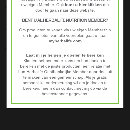
uw eigen Member. Ook
kunt u hier klikken
om
Snelle Levering
door te gaan naar deze website.
Op werkdagen voor 10:00 besteld vaak volgende werkdag al
geleverd.
BENT U AL HERBALIFE NUTRITION MEMBER?
Niet goed? Geld terug!
Om producten te kopen via uw eigen Membership
Niet tevreden? Stuur je product binnen 30 dagen terug voor
en te genieten van alle voordelen gaat u naar
volledige terugbetaling.
myherbalife.com
Veilig Afrekenen
iDeal of Klarna Pay Later via Mollie.com
Laat mij je helpen je doelen te bereiken
Klanten hebben meer kans om hun doelen te
Advertenties
bereiken met de juiste producten, een relatie met
hun Herbalife Onafhankelijke Member door deel uit
te maken van een gemeenschap. Als je gratis
persoonlijke ondersteuning wil om je doelen te
bereiken, neem dan contact met mij op via de
bovenstaande gegevens.