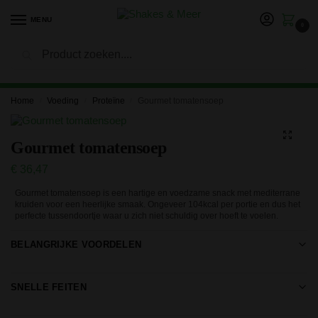
MENU
0
Zoeken
LET OP: in verband met onze vakantie kan het langer duren
voor je bestelling is verwerkt en verzonden. Bedankt voor je
geduld!
Home
Voeding
Proteïne
Gourmet tomatensoep
/
/
/
Gourmet tomatensoep
€
36,47
Gourmet tomatensoep is een hartige en voedzame snack met mediterrane
kruiden voor een heerlijke smaak. Ongeveer 104­kcal per portie en dus het
perfecte tussendoortje waar u zich niet schuldig over hoeft te voelen.
BELANGRIJKE VOORDELEN
SNELLE FEITEN