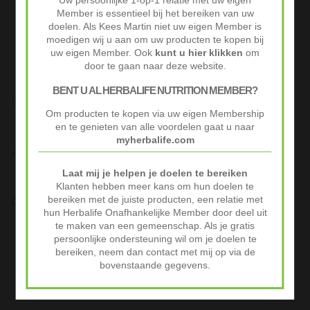
Uw persoonlijke 1-op-1 relatie met uw eigen
Member is essentieel bij het bereiken van uw
doelen. Als Kees Martin niet uw eigen Member is
moedigen wij u aan om uw producten te kopen bij
uw eigen Member. Ook
kunt u hier klikken
om
door te gaan naar deze website.
BENT U AL HERBALIFE NUTRITION MEMBER?
Snelle Levering
Op werkdagen voor 10:00 besteld vaak volgende werkdag al
Om producten te kopen via uw eigen Membership
geleverd.
en te genieten van alle voordelen gaat u naar
myherbalife.com
Niet goed? Geld terug!
Niet tevreden? Stuur je product binnen 30 dagen terug voor
Laat mij je helpen je doelen te bereiken
volledige terugbetaling.
Klanten hebben meer kans om hun doelen te
Veilig Afrekenen
bereiken met de juiste producten, een relatie met
iDeal of Klarna Pay Later via Mollie.com
hun Herbalife Onafhankelijke Member door deel uit
te maken van een gemeenschap. Als je gratis
Advertenties
persoonlijke ondersteuning wil om je doelen te
bereiken, neem dan contact met mij op via de
bovenstaande gegevens.