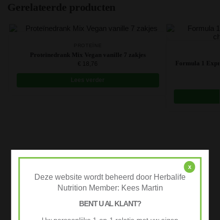
Gerelateerde producten
PROTEÏNE
Proteïnedrank Mix Vegan vanille 7 zakjes
Formula 1 Expre
€
18,76
Lees verder
x
Deze website wordt beheerd door Herbalife
Nutrition Member: Kees Martin
BENT U AL KLANT?