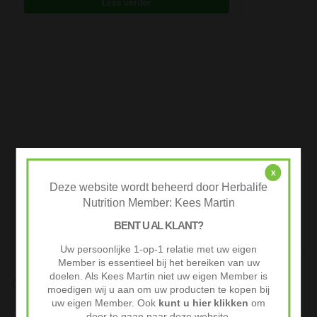
Lees verder
x
Deze website wordt beheerd door Herbalife
Nutrition Member: Kees Martin
BENT U AL KLANT?
Uw persoonlijke 1-op-1 relatie met uw eigen
Member is essentieel bij het bereiken van uw
doelen. Als Kees Martin niet uw eigen Member is
Snelle Levering
moedigen wij u aan om uw producten te kopen bij
Op werkdagen voor 10:00 besteld vaak volgende werkdag al
uw eigen Member. Ook
kunt u hier klikken
om
geleverd.
door te gaan naar deze website.