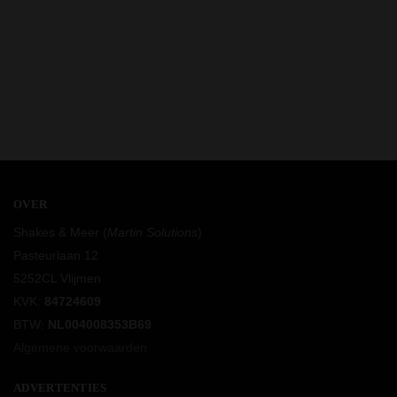
OVER
Shakes & Meer (
Martin Solutions
)
Pasteurlaan 12
5252CL Vlijmen
KVK:
84724609
BTW:
NL004008353B69
Algemene voorwaarden
ADVERTENTIES