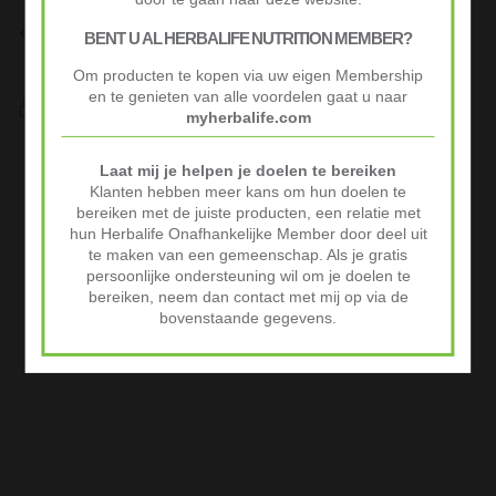
Niet goed? Geld terug!
BENT U AL HERBALIFE NUTRITION MEMBER?
Niet tevreden? Stuur je product binnen 30 dagen terug voor
volledige terugbetaling.
Om producten te kopen via uw eigen Membership
en te genieten van alle voordelen gaat u naar
Veilig Afrekenen
myherbalife.com
iDeal of Klarna Pay Later via Mollie.com
Advertenties
Laat mij je helpen je doelen te bereiken
Klanten hebben meer kans om hun doelen te
bereiken met de juiste producten, een relatie met
hun Herbalife Onafhankelijke Member door deel uit
te maken van een gemeenschap. Als je gratis
persoonlijke ondersteuning wil om je doelen te
bereiken, neem dan contact met mij op via de
bovenstaande gegevens.