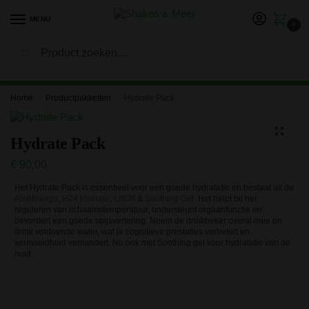
MENU
0
Zoeken
LET OP: in verband met onze vakantie kan het langer duren
voor je bestelling is verwerkt en verzonden. Bedankt voor je
geduld!
Home
Productpakketten
Hydrate Pack
/
/
Hydrate Pack
€
90,00
Het Hydrate Pack is essentieel voor een goede hydratatie en bestaat uit de
AloëMango
,
H24 Hydrate
,
LiftOff
&
Soothing Gel
. Het helpt bij het
reguleren van lichaamstemperatuur, ondersteunt orgaanfunctie en
bevordert een goede spijsvertering. Neem de drinkbeker overal mee en
drink voldoende water, wat je cognitieve prestaties verbetert en
vermoeidheid vermindert. Nu ook met Soothing gel voor hydratatie van de
huid.