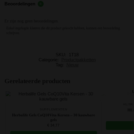
Beoordelingen
0
Er zijn nog geen beoordelingen.
Enkel ingelogde klanten die dit product gekocht hebben, kunnen een beoordeling
schrijven.
SKU:
1T18
Categorie:
Productpakketten
Tag:
Nieuw
Gerelateerde producten
HL/SK
SUPPLEMENTEN
HL/
Herbalife Gels CoQ10Vita Kersen – 30 kauwbare
gels
€
34,77