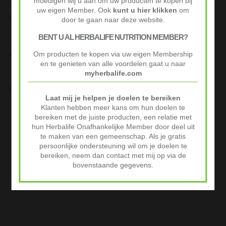
moedigen wij u aan om uw producten te kopen bij
uw eigen Member. Ook
kunt u hier klikken
om
Snelle Levering
door te gaan naar deze website.
Op werkdagen voor 10:00 besteld vaak volgende werkdag al
geleverd.
BENT U AL HERBALIFE NUTRITION MEMBER?
Niet goed? Geld terug!
Om producten te kopen via uw eigen Membership
Niet tevreden? Stuur je product binnen 30 dagen terug voor
en te genieten van alle voordelen gaat u naar
volledige terugbetaling.
myherbalife.com
Veilig Afrekenen
iDeal of Klarna Pay Later via Mollie.com
Laat mij je helpen je doelen te bereiken
Klanten hebben meer kans om hun doelen te
Advertenties
bereiken met de juiste producten, een relatie met
hun Herbalife Onafhankelijke Member door deel uit
te maken van een gemeenschap. Als je gratis
persoonlijke ondersteuning wil om je doelen te
bereiken, neem dan contact met mij op via de
bovenstaande gegevens.