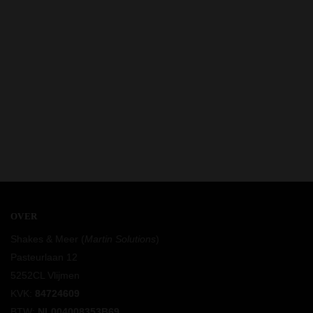
OVER
Shakes & Meer (
Martin Solutions
)
Pasteurlaan 12
5252CL Vlijmen
KVK:
84724609
BTW:
NL004008353B69