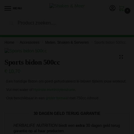
MENU
0
Zoeken
LET OP: in verband met onze vakantie kan het langer duren
voor je bestelling is verwerkt en verzonden. Bedankt voor je
geduld!
Home
Accessoires
Meten, Shaken & Serveren
Sports bidon 500cc
/
/
/
Sports bidon 500cc
€
10,70
Een handige Bidon om goed gehydrateerd te blijven tijdens jouw workout.
Vul met water of
Hydrate elektrolytendrank
.
Ook beschikbaar in een
groter formaat
met 750cc inhoud.
30 DAGEN GELD TERUG GARANTIE
HERBALIFE NUTRITION
biedt een
extra
30 dagen geld terug
garantie op al haar producten.