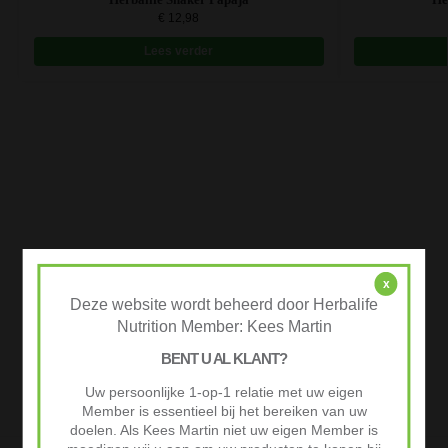
€
12,98
Lees verder
x
Deze website wordt beheerd door Herbalife
Nutrition Member: Kees Martin
BENT U AL KLANT?
Uw persoonlijke 1-op-1 relatie met uw eigen
Member is essentieel bij het bereiken van uw
doelen. Als Kees Martin niet uw eigen Member is