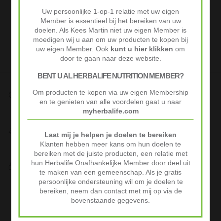
Uw persoonlijke 1-op-1 relatie met uw eigen
Member is essentieel bij het bereiken van uw
doelen. Als Kees Martin niet uw eigen Member is
moedigen wij u aan om uw producten te kopen bij
uw eigen Member. Ook
kunt u hier klikken
om
door te gaan naar deze website.
BENT U AL HERBALIFE NUTRITION MEMBER?
Om producten te kopen via uw eigen Membership
Snelle Levering
en te genieten van alle voordelen gaat u naar
Op werkdagen voor 10:00 besteld vaak volgende werkdag al
myherbalife.com
geleverd.
Niet goed? Geld terug!
Laat mij je helpen je doelen te bereiken
Niet tevreden? Stuur je product binnen 30 dagen terug voor
Klanten hebben meer kans om hun doelen te
volledige terugbetaling.
bereiken met de juiste producten, een relatie met
hun Herbalife Onafhankelijke Member door deel uit
Veilig Afrekenen
te maken van een gemeenschap. Als je gratis
iDeal of Klarna Pay Later via Mollie.com
persoonlijke ondersteuning wil om je doelen te
Advertenties
bereiken, neem dan contact met mij op via de
bovenstaande gegevens.