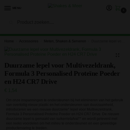
MENU
0
Zoeken
LET OP: in verband met onze vakantie kan het langer duren
voor je bestelling is verwerkt en verzonden. Bedankt voor je
geduld!
Home
Accessoires
Meten, Shaken & Serveren
Duurzame lepel voor Multivezeldrank, Formula 3 Personalised Proteïne Poeder en H24 CR7 Drive
/
/
/
Duurzame lepel voor Multivezeldrank,
Formula 3 Personalised Proteïne Poeder
en H24 CR7 Drive
€
1,54
Om onze inspanningen te ondersteunen bij het elimineren van het gebruik
van overtollig nieuw plastic en het ondersteunen van duurzaamheid,
introduceren we een nieuwe duurzame* lepel voor Multivezeldrank,
Formula 3 Personalised Proteïne Poeder en H24 CR7 Drive. De nieuwe
duurzame lepel is gemaakt van suikerrietafval** en wordt geleverd met
een reeks voordelen om het milieu te ondersteunen en een geweldige
productervaring te bieden.