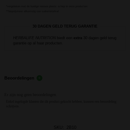
*vergeleken met de huidige nieuwe plastic schep in onze producten
**biopolymeer afkomstig van suikerrietafval
30 DAGEN GELD TERUG GARANTIE
HERBALIFE NUTRITION
biedt een
extra
30 dagen geld terug
garantie op al haar producten.
Beoordelingen
0
Er zijn nog geen beoordelingen.
Enkel ingelogde klanten die dit product gekocht hebben, kunnen een beoordeling
schrijven.
SKU:
2B10