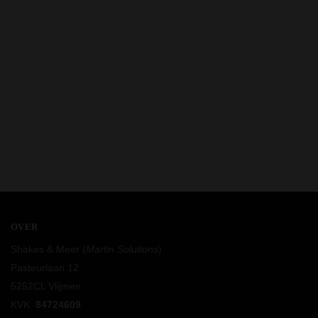
OVER
Shakes & Meer (
Martin Solutions
)
Pasteurlaan 12
5252CL Vlijmen
KVK:
84724609