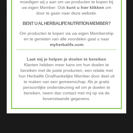
moedigen wij u aan om uw producten te kopen bij
uw eigen Member. Ook
kunt u hier klikken
om
Snelle Levering
door te gaan naar deze website.
Op werkdagen voor 10:00 besteld vaak volgende werkdag al
geleverd.
BENT U AL HERBALIFE NUTRITION MEMBER?
Niet goed? Geld terug!
Om producten te kopen via uw eigen Membership
Niet tevreden? Stuur je product binnen 30 dagen terug voor
en te genieten van alle voordelen gaat u naar
volledige terugbetaling.
myherbalife.com
Veilig Afrekenen
Laat mij je helpen je doelen te bereiken
iDeal of Klarna Pay Later via Mollie.com
Klanten hebben meer kans om hun doelen te
Advertenties
bereiken met de juiste producten, een relatie met
hun Herbalife Onafhankelijke Member door deel uit
te maken van een gemeenschap. Als je gratis
persoonlijke ondersteuning wil om je doelen te
bereiken, neem dan contact met mij op via de
bovenstaande gegevens.