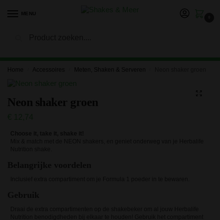
MENU
0
Zoeken
LET OP: in verband met onze vakantie kan het langer duren
voor je bestelling is verwerkt en verzonden. Bedankt voor je
geduld!
Home
Accessoires
Meten, Shaken & Serveren
Neon shaker groen
/
/
/
Neon shaker groen
€
12,74
Choose it, take it, shake it!
Mix & match met de NEON shakers, en geniet onderweg van je Herbalife
Nutrition shake.
Belangrijke voordelen
Inclusief extra compartiment om je Formula 1 poeder in te bewaren.
Gebruik
Draai de extra compartimenten op de shakebeker om al jouw Herbalife
Nutrition benodigdheden bij elkaar te houden! Gebruik het compartiment