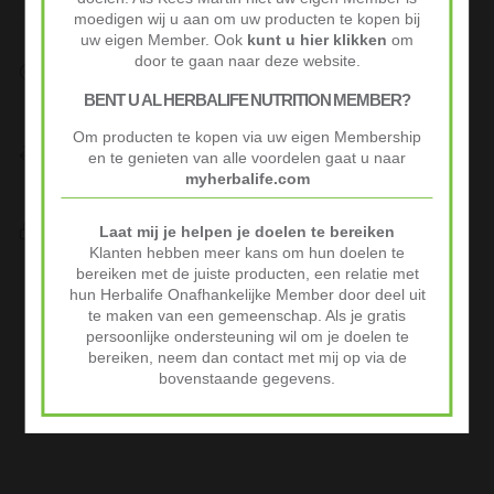
moedigen wij u aan om uw producten te kopen bij
uw eigen Member. Ook
kunt u hier klikken
om
door te gaan naar deze website.
Snelle Levering
Op werkdagen voor 10:00 besteld vaak volgende werkdag al
BENT U AL HERBALIFE NUTRITION MEMBER?
geleverd.
Om producten te kopen via uw eigen Membership
Niet goed? Geld terug!
en te genieten van alle voordelen gaat u naar
Niet tevreden? Stuur je product binnen 30 dagen terug voor
myherbalife.com
volledige terugbetaling.
Veilig Afrekenen
Laat mij je helpen je doelen te bereiken
iDeal of Klarna Pay Later via Mollie.com
Klanten hebben meer kans om hun doelen te
bereiken met de juiste producten, een relatie met
Advertenties
hun Herbalife Onafhankelijke Member door deel uit
te maken van een gemeenschap. Als je gratis
persoonlijke ondersteuning wil om je doelen te
bereiken, neem dan contact met mij op via de
bovenstaande gegevens.