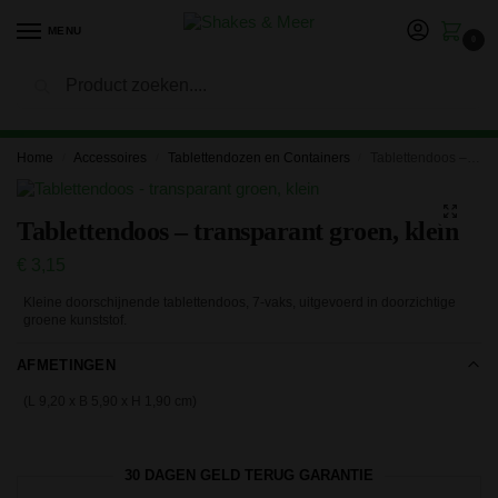
MENU
0
Zoeken
LET OP: in verband met onze vakantie kan het langer duren
voor je bestelling is verwerkt en verzonden. Bedankt voor je
geduld!
Home
Accessoires
Tablettendozen en Containers
Tablettendoos – transparant groen, klein
/
/
/
Tablettendoos – transparant groen, klein
€
3,15
Kleine doorschijnende tablettendoos, 7-vaks, uitgevoerd in doorzichtige
groene kunststof.
AFMETINGEN
(L 9,20 x B 5,90 x H 1,90 cm)
30 DAGEN GELD TERUG GARANTIE