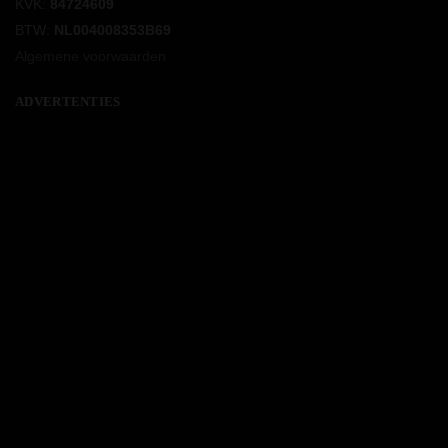
KVK:
84724609
BTW:
NL004008353B69
Algemene voorwaarden
ADVERTENTIES