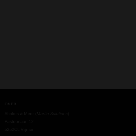
OVER
Shakes & Meer (
Martin Solutions
)
Pasteurlaan 12
5252CL Vlijmen