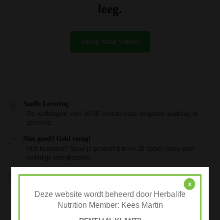
leeg.
Terug naar winkel
Snelle Levering
Op werkdagen voor 10:00 besteld vaak volgende werkdag al
geleverd.
Niet goed? Geld terug!
Niet tevreden? Stuur je product binnen 30 dagen terug voor
volledige terugbetaling.
Veilig Afrekenen
iDeal of Klarna Pay Later via Mollie.com
x
Deze website wordt beheerd door Herbalife
Advertenties
Nutrition Member: Kees Martin