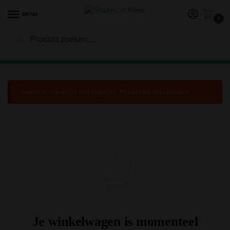
MENU
0
Zoeken
LET OP: in verband met onze vakantie kan het langer duren
voor je bestelling is verwerkt en verzonden. Bedankt voor je
geduld!
Bestellen is tijdelijk niet mogelijk. Probeer het later opnieuw.
Je winkelwagen is momenteel