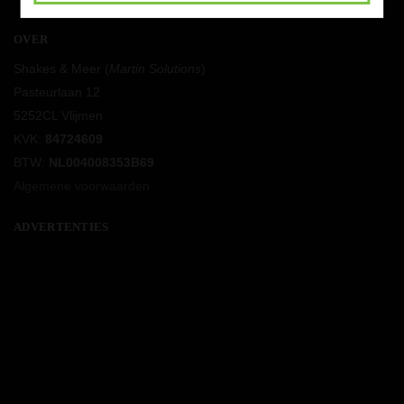
OVER
Shakes & Meer (
Martin Solutions
)
Pasteurlaan 12
5252CL Vlijmen
KVK:
84724609
BTW:
NL004008353B69
Algemene voorwaarden
ADVERTENTIES