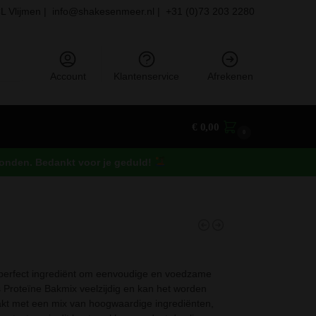
L Vlijmen |
info@shakesenmeer.nl |
+31 (0)73 203 2280
eken
Account
Klantenservice
Afrekenen
€
0,00
0
rzonden. Bedankt voor je geduld!
n perfect ingrediënt om eenvoudige en voedzame
 Proteïne Bakmix veelzijdig en kan het worden
aakt met een mix van hoogwaardige ingrediënten,