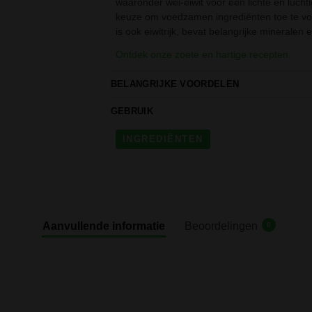
waaronder wei-eiwit voor een lichte en luchti
keuze om voedzamen ingrediënten toe te voe
is ook eiwitrijk, bevat belangrijke mineralen 
Ontdek onze zoete en hartige recepten.
BELANGRIJKE VOORDELEN
GEBRUIK
INGREDIËNTEN
Aanvullende informatie
Beoordelingen
0