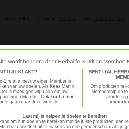
SKU:
200K
Categorie:
Proteïne
Tag:
Limited Edition
UITVERKOCHT
UITVERKOCHT
te wordt beheerd door Herbalife Nutrition Member: 
NT U AL KLANT?
BENT U AL HERB
PROTEÏNE
FORMULA 1 MAALTIJDSHAKE
PROTEÏNE
MEM
eïne chips Sour Cream & Onion
p-1 relatie met uw eigen Member is
Formula 1 – Hartige maalti
smaak
reiken van uw doelen. Als Kees Martin
Om producten te k
Paddenstoel- & kruidensma
€
17,44
ber is moedigen wij u aan om uw
Membership en te 
€
39,91
ij uw eigen Member. Ook
kunt u hier
voordelen g
r te gaan naar deze website.
myherbal
Laat mij je helpen je doelen te bereiken
ans om hun doelen te bereiken met de juiste producten, een rel
t goed? Geld terug!
Veilig Afrekenen
Member door deel uit te maken van een gemeenschap. Als je gra