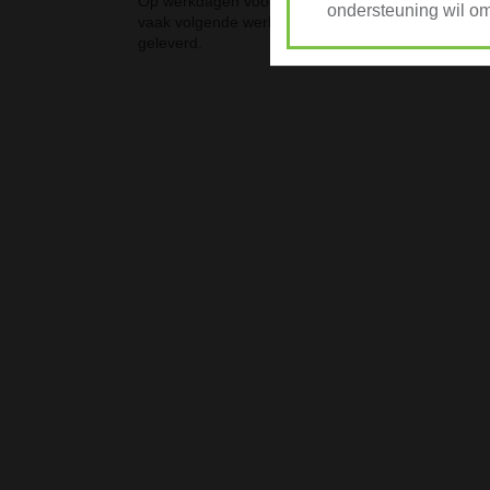
Op werkdagen voor 10:00 besteld
Nie
ondersteuning wil om
vaak volgende werkdag al
bi
geleverd.
vol