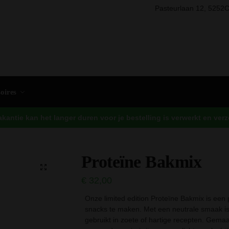
Pasteurlaan 12, 5252C
Zo
oires
antie kan het langer duren voor je bestelling is verwerkt en ve
Proteïne Bakmix
€
32,00
Onze limited edition Proteïne Bakmix is ee
snacks te maken. Met een neutrale smaak is
gebruikt in zoete of hartige recepten. Gem