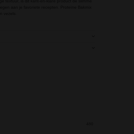
ge textuur, is dit kant-en-klare product de slimme
gen aan je favoriete recepten. Proteïne Bakmix
en vezels.
480