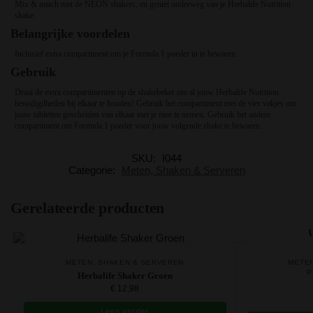
Mix & match met de NEON shakers, en geniet onderweg van je Herbalife Nutrition
shake.
Belangrijke voordelen
Inclusief extra compartiment om je Formula 1 poeder in te bewaren.
Gebruik
Draai de extra compartimenten op de shakebeker om al jouw Herbalife Nutrition
benodigdheden bij elkaar te houden! Gebruik het compartiment met de vier vakjes om
jouw tabletten gescheiden van elkaar met je mee te nemen. Gebruik het andere
compartiment om Formula 1 poeder voor jouw volgende shake te bewaren.
SKU:
I044
Categorie:
Meten, Shaken & Serveren
Gerelateerde producten
METEN, SHAKEN & SERVEREN
METEN
P
Herbalife Shaker Groen
€
12,98
Lees verder