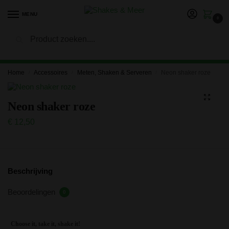
MENU
0
Zoeken
LET OP: in verband met onze vakantie kan het langer duren
voor je bestelling is verwerkt en verzonden. Bedankt voor je
geduld!
Home
Accessoires
Meten, Shaken & Serveren
Neon shaker roze
/
/
/
Neon shaker roze
€
12,50
Beschrijving
Beoordelingen
0
Choose it, take it, shake it!