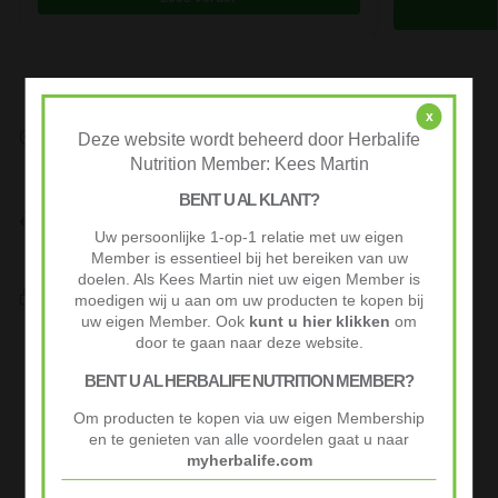
x
Snelle Levering
Deze website wordt beheerd door Herbalife
Op werkdagen voor 10:00 besteld vaak volgende werkdag al
Nutrition Member: Kees Martin
geleverd.
BENT U AL KLANT?
Niet goed? Geld terug!
Niet tevreden? Stuur je product binnen 30 dagen terug voor
Uw persoonlijke 1-op-1 relatie met uw eigen
volledige terugbetaling.
Member is essentieel bij het bereiken van uw
doelen. Als Kees Martin niet uw eigen Member is
Veilig Afrekenen
moedigen wij u aan om uw producten te kopen bij
iDeal of Klarna Pay Later via Mollie.com
uw eigen Member. Ook
kunt u hier klikken
om
door te gaan naar deze website.
Advertenties
BENT U AL HERBALIFE NUTRITION MEMBER?
Om producten te kopen via uw eigen Membership
en te genieten van alle voordelen gaat u naar
myherbalife.com