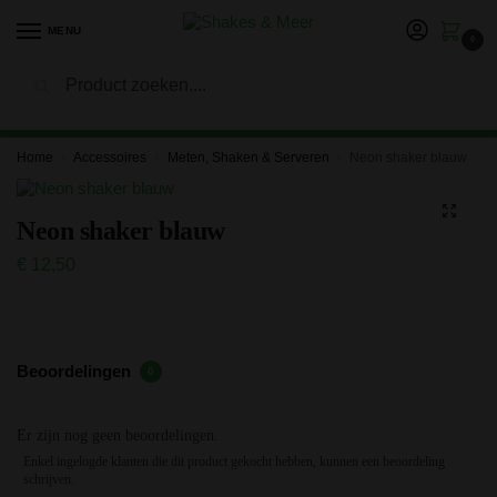
MENU
0
Zoeken
LET OP: in verband met onze vakantie kan het langer duren
voor je bestelling is verwerkt en verzonden. Bedankt voor je
geduld!
Home
Accessoires
Meten, Shaken & Serveren
Neon shaker blauw
/
/
/
Neon shaker blauw
€
12,50
Beoordelingen
0
Er zijn nog geen beoordelingen.
Enkel ingelogde klanten die dit product gekocht hebben, kunnen een beoordeling
schrijven.