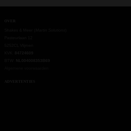
OVER
Shakes & Meer (
Martin Solutions
)
Pasteurlaan 12
5252CL Vlijmen
KVK:
84724609
BTW:
NL004008353B69
Algemene voorwaarden
ADVERTENTIES