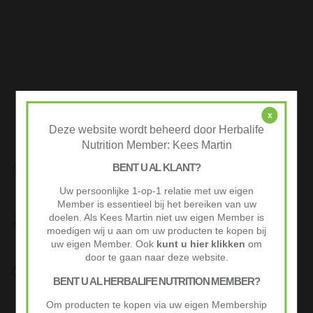
x
Deze website wordt beheerd door Herbalife
Nutrition Member: Kees Martin
BENT U AL KLANT?
Snelle Levering
Op werkdagen voor 10:00 besteld vaak volgende werkdag al
Uw persoonlijke 1-op-1 relatie met uw eigen
geleverd.
Member is essentieel bij het bereiken van uw
Niet goed? Geld terug!
doelen. Als Kees Martin niet uw eigen Member is
moedigen wij u aan om uw producten te kopen bij
Niet tevreden? Stuur je product binnen 30 dagen terug voor
volledige terugbetaling.
uw eigen Member. Ook
kunt u hier klikken
om
door te gaan naar deze website.
Veilig Afrekenen
BENT U AL HERBALIFE NUTRITION MEMBER?
iDeal of Klarna Pay Later via Mollie.com
Advertenties
Om producten te kopen via uw eigen Membership