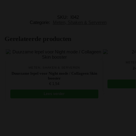
SKU:
I042
Categorie:
Meten, Shaken & Serveren
Gerelateerde producten
METE
METEN, SHAKEN & SERVEREN
2
Duurzame lepel voor Night mode / Collageen Skin
booster
€
1,54
Lees verder