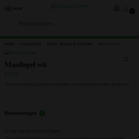
MENU
0
Zoeken
LET OP: in verband met onze vakantie kan het langer duren
voor je bestelling is verwerkt en verzonden. Bedankt voor je
geduld!
Home
Accessoires
Meten, Shaken & Serveren
Maatlepel wit
/
/
/
Maatlepel wit
€
3,42
Deze maatlepel is speciaal ontworpen voor Herbalife Nutrition producten.
Beoordelingen
0
Er zijn nog geen beoordelingen.
Enkel ingelogde klanten die dit product gekocht hebben, kunnen een beoordeling