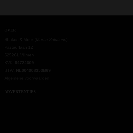
OVER
Shakes & Meer (
Martin Solutions
)
Pasteurlaan 12
5252CL Vlijmen
KVK:
84724609
BTW:
NL004008353B69
Algemene voorwaarden
ADVERTENTIES