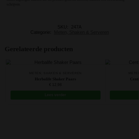
schrijven.
SKU:
247A
Categorie:
Meten, Shaken & Serveren
Gerelateerde producten
METEN, SHAKEN & SERVEREN
METE
Herbalife Shaker Paars
Centi
€
12,98
Lees verder