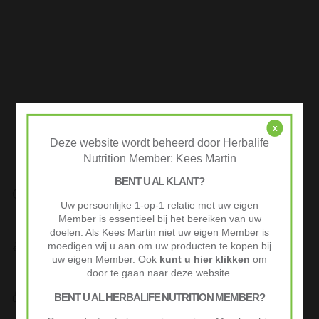
x
Deze website wordt beheerd door Herbalife
Nutrition Member: Kees Martin
BENT U AL KLANT?
Snelle Levering
Uw persoonlijke 1-op-1 relatie met uw eigen
Op werkdagen voor 10:00 besteld vaak volgende werkdag al
Member is essentieel bij het bereiken van uw
geleverd.
doelen. Als Kees Martin niet uw eigen Member is
Niet goed? Geld terug!
moedigen wij u aan om uw producten te kopen bij
Niet tevreden? Stuur je product binnen 30 dagen terug voor
uw eigen Member. Ook
kunt u hier klikken
om
volledige terugbetaling.
door te gaan naar deze website.
Veilig Afrekenen
BENT U AL HERBALIFE NUTRITION MEMBER?
iDeal of Klarna Pay Later via Mollie.com