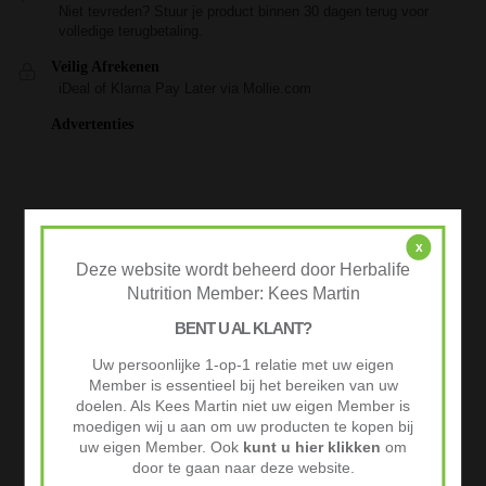
Niet tevreden? Stuur je product binnen 30 dagen terug voor
volledige terugbetaling.
Veilig Afrekenen
iDeal of Klarna Pay Later via Mollie.com
Advertenties
x
Deze website wordt beheerd door Herbalife
Nutrition Member: Kees Martin
BENT U AL KLANT?
Uw persoonlijke 1-op-1 relatie met uw eigen
Member is essentieel bij het bereiken van uw
doelen. Als Kees Martin niet uw eigen Member is
moedigen wij u aan om uw producten te kopen bij
uw eigen Member. Ook
kunt u hier klikken
om
door te gaan naar deze website.