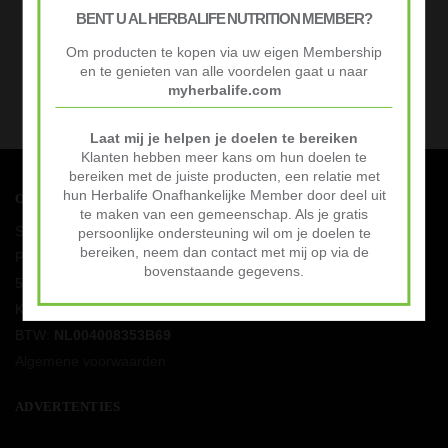
BENT U AL HERBALIFE NUTRITION MEMBER?
Om producten te kopen via uw eigen Membership
en te genieten van alle voordelen gaat u naar
myherbalife.com
Laat mij je helpen je doelen te bereiken
Klanten hebben meer kans om hun doelen te
bereiken met de juiste producten, een relatie met
hun Herbalife Onafhankelijke Member door deel uit
OVER
te maken van een gemeenschap. Als je gratis
Shakes & Meer (
Martin Solutions
)
persoonlijke ondersteuning wil om je doelen te
bereiken, neem dan contact met mij op via de
Pasteurlaan 12
bovenstaande gegevens.
5252CL Vlijmen
KVK:
84724609
BTW:
NL004008353B69
Algemene voorwaarden
ADVERTENTIES