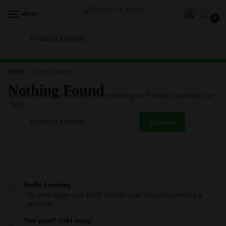
MENU
0
Zoeken
LET OP: in verband met onze vakantie kan het langer duren
voor je bestelling is verwerkt en verzonden. Bedankt voor je
geduld!
Home
Auteur: admin
/
Nothing Found
It seems we can’t find what you’re looking for. Perhaps searching can
help.
Snelle Levering
Op werkdagen voor 10:00 besteld vaak volgende werkdag al
geleverd.
Niet goed? Geld terug!